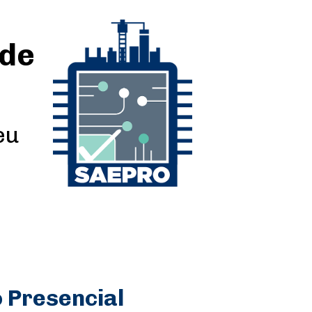
 de
eu
 Presencial